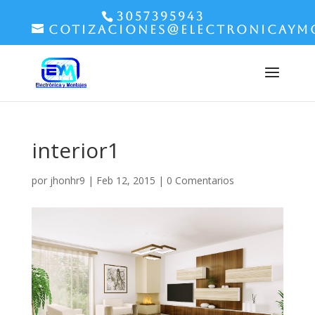
3057395943
cotizaciones@electronicaym
interior1
por
jhonhr9
|
Feb 12, 2015
|
0 Comentarios