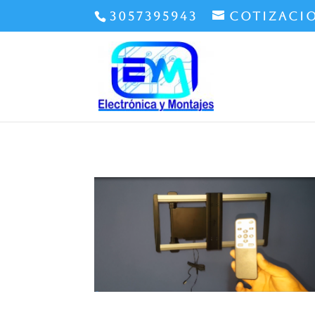
3057395943
cotizaci