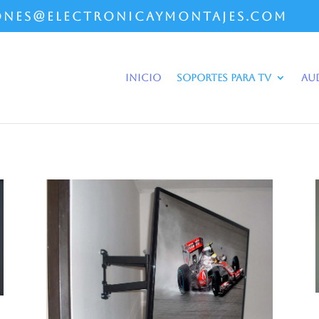
ones@electronicaymontajes.com
Inicio
Soportes Para Tv
Au