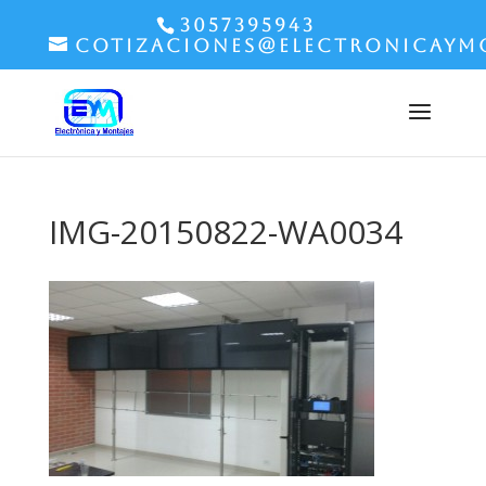
3057395943
cotizaciones@electronicaym
IMG-20150822-WA0034