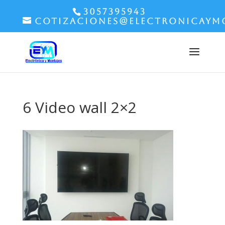
3057395943
cotizaciones@electronicaym
6 Video wall 2×2