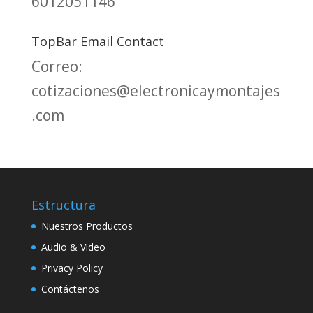
6012051146
TopBar Email Contact
Correo:
cotizaciones@electronicaymontajes
.com
Estructura
Nuestros Productos
Audio & Video
Privacy Policy
Contáctenos