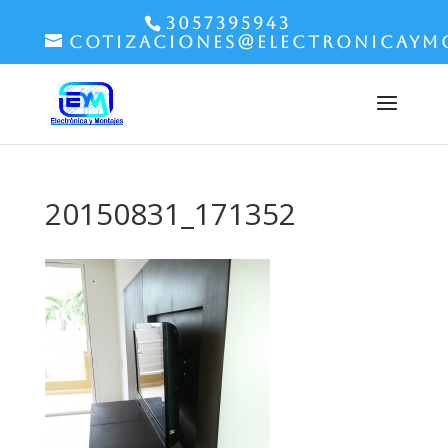
3057395943
cotizaciones@electronicaym
20150831_171352