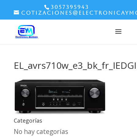
3057395943
cotizaciones@electronicaym
EL_avrs710w_e3_bk_fr_IEDG
Categorías
No hay categorías