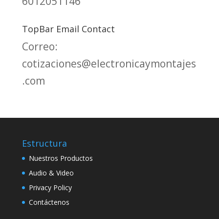
6012051146
TopBar Email Contact
Correo:
cotizaciones@electronicaymontajes
.com
Estructura
Nuestros Productos
Audio & Video
Privacy Policy
Contáctenos