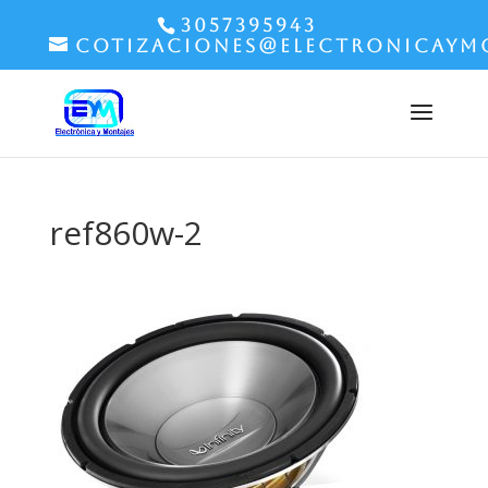
3057395943
cotizaciones@electronicaym
ref860w-2