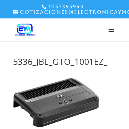
3057395943
cotizaciones@electronicaym
5336_JBL_GTO_1001EZ_