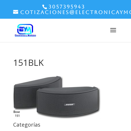
3057395943
cotizaciones@electronicaym
151BLK
Categorías